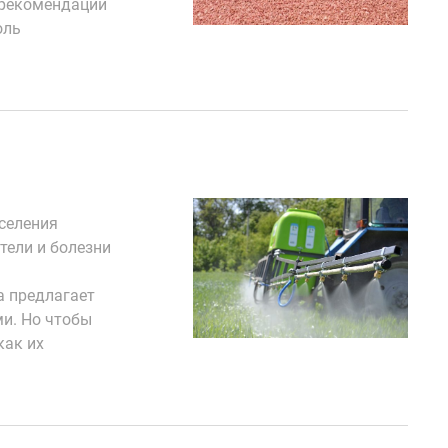
 рекомендации
оль
селения
тели и болезни
а предлагает
ми. Но чтобы
как их