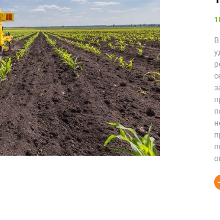
1
В
у
р
с
з
п
п
н
п
п
о