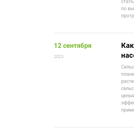
стать
по вы
прот
Как
12 сентября
нас
2023
Сельс
плане
расте
сельс
целый
эффек
приме