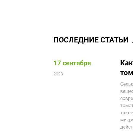
ПОСЛЕДНИЕ СТАТЬИ
Как
17 сентября
том
2023
Сельс
вещес
совре
томат
такое
микро
дейс