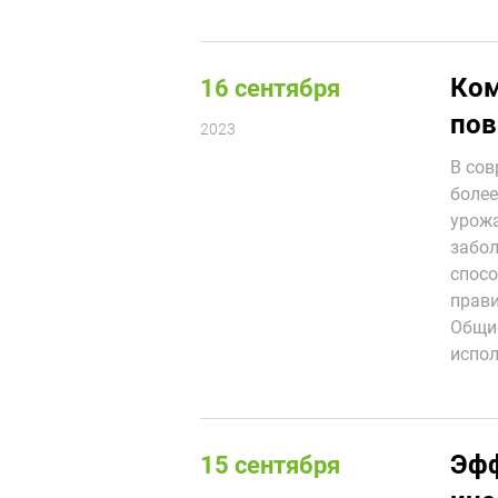
Ком
16 сентября
пов
2023
В сов
более
урожа
забол
спосо
прави
Общие
испол
Эфф
15 сентября