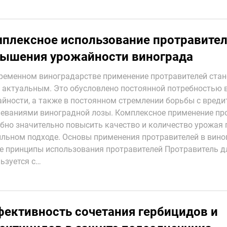
плексное использование протравител
ышения урожайности винограда
ременном виноградарстве применение протравителей стан
 актуальным. Это обусловлено постоянной потребностью 
йности, а также в постоянном стремлении борьбы с вреди
еваниями виноградной лозы. Комплексное применение пр
бно значительно повысить качество и количество урожая 
льном подходе. Основы применения протравителей в вино
 принципы использования протравителей Протравитель д
ьзуется с…
ективность сочетания гербицидов и