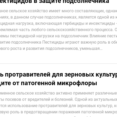
ектицидов в защите подсолнечника
ное сельское хозяйство имеет много составляющих, однак
ниях, в данном случае подсолнечниках, является одной из 
цидная нагрузка, включающая гербициды и инсектициды 
емлемая часть любого сельскохозяйственного процесса. 
емы пестицидной нагрузки на подсолнечник Влияние пест
витие подсолнечника Пестициды играют важную роль в об
вого роста и развития подсолнечников, уменьшая…
ь протравителей для зерновых культу
ите от патогенной микрофлоры
менное сельское хозяйство активно применяет различны
ы посевов от вредителей и болезней. Одной из актуальных
тся использование протравителей для зерновых культур, 
вую роль в предотвращении поражения патогенной микро