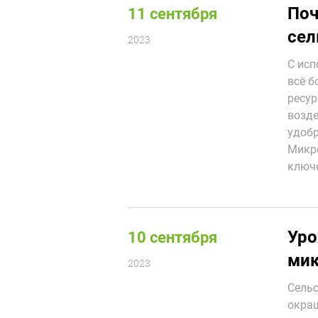
Поч
11 сентября
сел
2023
С исп
всё б
ресур
возде
удобр
Микро
ключе
Уро
10 сентября
мик
2023
Сельс
окраш