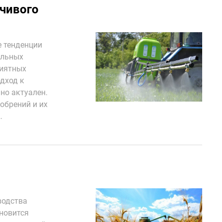
чивого
е тенденции
ельных
риятных
дход к
но актуален.
обрений и их
…
водства
ановится