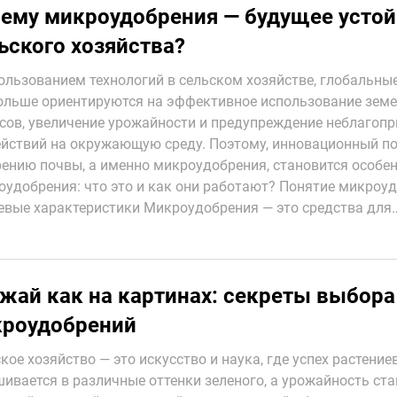
ему микроудобрения — будущее устой
ьского хозяйства?
ользованием технологий в сельском хозяйстве, глобальны
ольше ориентируются на эффективное использование зем
сов, увеличение урожайности и предупреждение неблагоп
йствий на окружающую среду. Поэтому, инновационный по
ению почвы, а именно микроудобрения, становится особен
удобрения: что это и как они работают? Понятие микроуд
вые характеристики Микроудобрения — это средства для
жай как на картинах: секреты выбора
роудобрений
кое хозяйство — это искусство и наука, где успех растение
ивается в различные оттенки зеленого, а урожайность ст