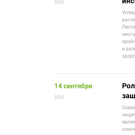
инс
2023
Успеш
расте
Пести
неотъ
пробл
и раз
здоро
Рол
14 сентября
защ
2023
Совре
защит
являе
ключе