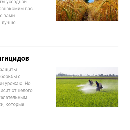
аты усердной
познакомим вас
с вами
м лучше
нгицидов
 защиты
 борьбы с
он урожаю. Но
исит от целого
желательным
и, которые