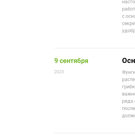
насто
работ
с осн
секре
удобр
Осн
9 сентября
2023
Фунги
расте
грибк
важно
ряда 
после
долж