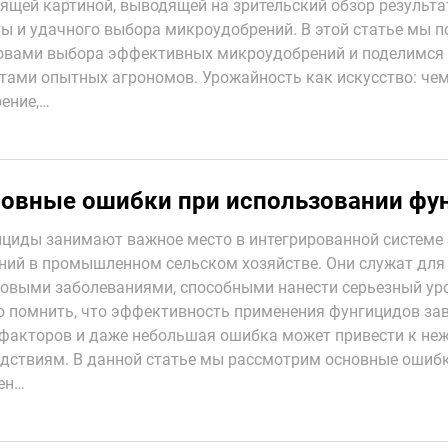
ящей картиной, выводящей на зрительский обзор результ
ы и удачного выбора микроудобрений. В этой статье мы 
овами выбора эффективных микроудобрений и поделимся 
тами опытных агрономов. Урожайность как искусство: че
ение,…
овные ошибки при использовании фу
циды занимают важное место в интегрированной системе
ний в промышленном сельском хозяйстве. Они служат для
овыми заболеваниями, способными нанести серьезный ур
 помнить, что эффективность применения фунгицидов зав
факторов и даже небольшая ошибка может привести к не
дствиям. В данной статье мы рассмотрим основные ошибк
ен…