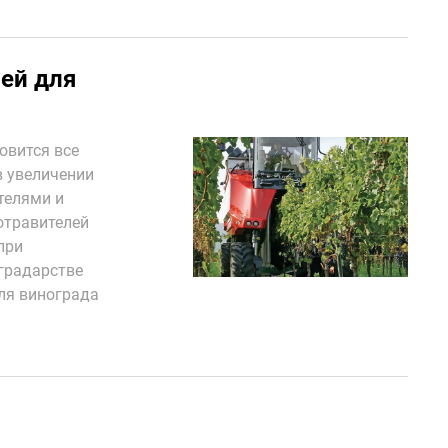
ей для
овится все
в увеличении
телями и
отравителей
при
градарстве
ля винограда