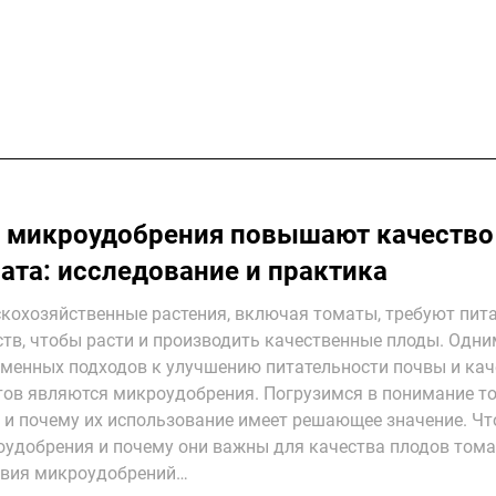
 микроудобрения повышают качество
ата: исследование и практика
кохозяйственные растения, включая томаты, требуют пит
тв, чтобы расти и производить качественные плоды. Одни
менных подходов к улучшению питательности почвы и кач
ов являются микроудобрения. Погрузимся в понимание тог
 и почему их использование имеет решающее значение. Чт
удобрения и почему они важны для качества плодов том
твия микроудобрений…