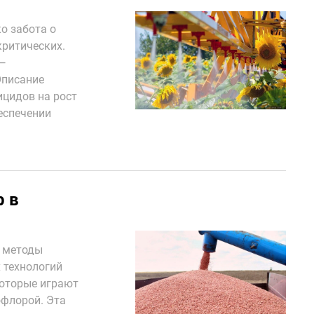
о забота о
критических.
—
Описание
ицидов на рост
еспечении
р в
е методы
 технологий
которые играют
флорой. Эта