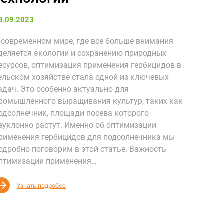
8.09.2023
 современном мире, где все больше внимания
деляется экологии и сохранению природных
есурсов, оптимизация применения гербицидов в
ельском хозяйстве стала одной из ключевых
адач. Это особенно актуально для
ромышленного выращивания культур, таких как
одсолнечник, площади посева которого
еуклонно растут. Именно об оптимизации
рименения гербицидов для подсолнечника мы
одробно поговорим в этой статье. Важность
птимизации применения…
Узнать подробее