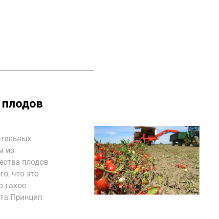
 плодов
ательных
м из
ества плодов
о, что это
о такое
ата Принцип