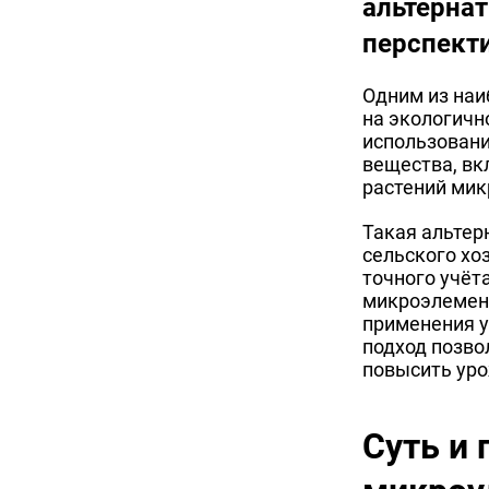
альтерна
перспект
Одним из на
на экологичн
использовани
вещества, вк
растений ми
Такая альтер
сельского хо
точного учёт
микроэлемен
применения у
подход позво
повысить уро
Суть и