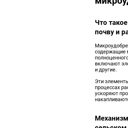
микроу
Что такое
почву и р
Микроудобрен
содержащие 
полноценного
включают эле
и другие.
Эти элементы
процессах ра
ускоряют про
накапливаютс
Механизм
сельском