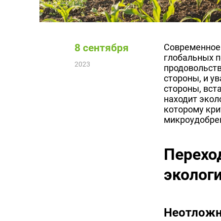
8 сентября
Современное 
глобальных п
2023
продовольств
стороны, и у
стороны, вст
находит экол
которому кри
микроудобрен
Переход
эколог
Неотложн