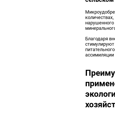
Микроудобрен
количествах,
нарушенного 
минерального
Благодаря вн
стимулируют 
питательного
ассимиляции 
Преиму
примен
эколог
хозяйс